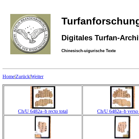
Turfanforschun
Digitales Turfan-Arch
Chinesisch-uigurische Texte
Home
|
Zurück
|
Weiter
Ch/U 6482a–b recto total
Ch/U 6482a–b verso 