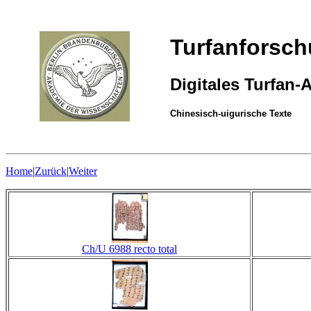
Turfanforsc
Digitales Turfan-
Chinesisch-uigurische Texte
Home
|
Zurück
|
Weiter
Ch/U 6988 recto total